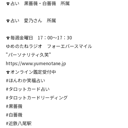
🍄占い 黒薔薇・白薔薇 所属
🍄占い 愛乃さん 所属
🍄毎週金曜日 17：00〜17：30
ゆめのたねラジオ フォーエバースマイル
"パーソナリティ久笑"
⁡https://www.yumenotane.jp
🍄オンライン鑑定受付中
#ほんわか笑福占い
#タロットカード占い
#タロットカードリーディング
#黒薔薇
#白薔薇
#近鉄八尾駅