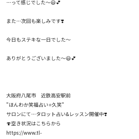
…って感じでした〜😃💕
また…次回も楽しみです❣️
今日もステキな一日でした〜
ありがとうございました〜😃💕
大阪府八尾市 近鉄高安駅前
"ほんわか笑福占い⭐️久笑"
サロンにて…タロット占い&レッスン開催中❣️
🍄空き状況はこちらから
https://www.tl-